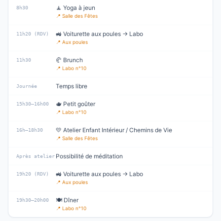
🧘 Yoga à jeun
8h30
📍
Salle des Fêtes
🚜 Voiturette aux poules → Labo
11h20 (RDV)
📍
Aux poules
🥐 Brunch
11h30
📍
Labo n°10
Temps libre
Journée
🫖 Petit goûter
15h30–16h00
📍
Labo n°10
💛 Atelier Enfant Intérieur / Chemins de Vie
16h–18h30
📍
Salle des Fêtes
Possibilité de méditation
Après atelier
🚜 Voiturette aux poules → Labo
19h20 (RDV)
📍
Aux poules
🍽️ Dîner
19h30–20h00
📍
Labo n°10