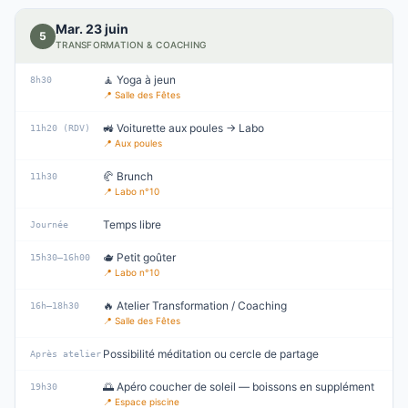
Mar. 23 juin
5
TRANSFORMATION & COACHING
🧘 Yoga à jeun
8h30
📍
Salle des Fêtes
🚜 Voiturette aux poules → Labo
11h20 (RDV)
📍
Aux poules
🥐 Brunch
11h30
📍
Labo n°10
Temps libre
Journée
🫖 Petit goûter
15h30–16h00
📍
Labo n°10
🔥 Atelier Transformation / Coaching
16h–18h30
📍
Salle des Fêtes
Possibilité méditation ou cercle de partage
Après atelier
🌅 Apéro coucher de soleil — boissons en supplément
19h30
📍
Espace piscine