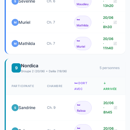
Séverine
Ch. 6
·
S
Maudieu
13h20
20/06
🛏️
Muriel
Ch. 7
·
M
Mathilda
8h30
20/06
🛏️
Mathilda
Ch. 7
·
M
Muriel
11h40
Nordica
9
5
personne
s
Groupe 2 (20/06) + Dalila (19/06)
🛏️ DORT
↓
PARTICIPANTE
CHAMBRE
AVEC
ARRIVÉE
20/06
🛏️
Sandrine
Ch. 9
·
S
Raïssa
8h45
🛏️
20/06