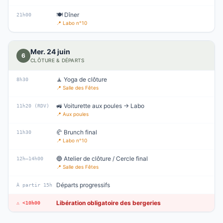
🍽️ Dîner
21h00
📍
Labo n°10
Mer. 24 juin
6
CLÔTURE & DÉPARTS
🧘 Yoga de clôture
8h30
📍
Salle des Fêtes
🚜 Voiturette aux poules → Labo
11h20 (RDV)
📍
Aux poules
🥐 Brunch final
11h30
📍
Labo n°10
🔵 Atelier de clôture / Cercle final
12h–14h00
📍
Salle des Fêtes
Départs progressifs
À partir 15h
Libération obligatoire des bergeries
⚠️ <10h00