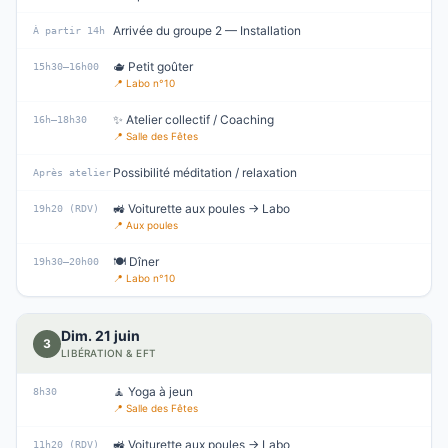
Arrivée du groupe 2 — Installation
À partir 14h
🫖 Petit goûter
15h30–16h00
📍
Labo n°10
✨ Atelier collectif / Coaching
16h–18h30
📍
Salle des Fêtes
Possibilité méditation / relaxation
Après atelier
🚜 Voiturette aux poules → Labo
19h20 (RDV)
📍
Aux poules
🍽️ Dîner
19h30–20h00
📍
Labo n°10
Dim. 21 juin
3
LIBÉRATION & EFT
🧘 Yoga à jeun
8h30
📍
Salle des Fêtes
🚜 Voiturette aux poules → Labo
11h20 (RDV)