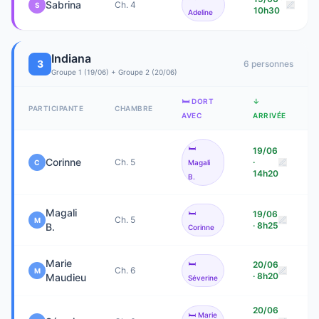
Sabrina
Ch. 4
S
10h30
Adeline
Indiana
3
6
personne
s
Groupe 1 (19/06) + Groupe 2 (20/06)
🛏️ DORT
↓
PARTICIPANTE
CHAMBRE
AVEC
ARRIVÉE
🛏️
19/06
Corinne
Ch. 5
·
C
Magali
14h20
B.
Magali
🛏️
19/06
Ch. 5
M
· 8h25
B.
Corinne
Marie
🛏️
20/06
Ch. 6
M
· 8h20
Maudieu
Séverine
20/06
🛏️
Marie