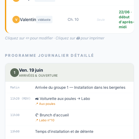
22/06 ·
début
Valentin
Ch. 10
V
vidéaste
Seule
d'après-
midi
Cliquez sur ✏️ pour modifier · Cliquez sur 🖨️ pour imprimer
PROGRAMME JOURNALIER DÉTAILLÉ
Ven. 19 juin
1
ARRIVÉES & OUVERTURE
Arrivée du groupe 1 — Installation dans les bergeries
Matin
🚜 Voiturette aux poules → Labo
11h20 (RDV)
📍
Aux poules
🥐 Brunch d'accueil
11h30
📍
Labo n°10
Temps d'installation et de détente
13h00