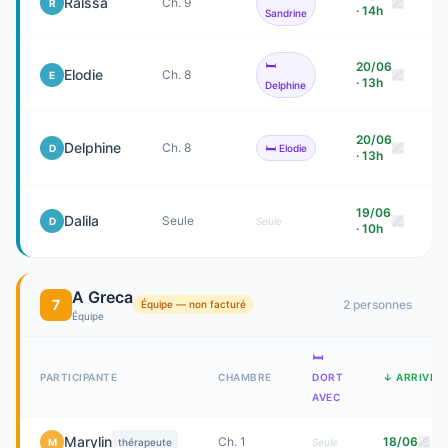
Raïssa
Ch. 9
R
· 14h
Sandrine
🛏️
20/06
Elodie
Ch. 8
E
· 13h
Delphine
20/06
Delphine
Ch. 8
D
🛏️
Elodie
· 13h
19/06
Dalila
Seule
D
Seule
· 10h
A Greca
7
2
personne
s
Équipe — non facturé
Équipe
🛏️
PARTICIPANTE
CHAMBRE
DORT
↓ ARRIVÉE
AVEC
Marylin
Ch. 1
18/06
M
thérapeute
Seule