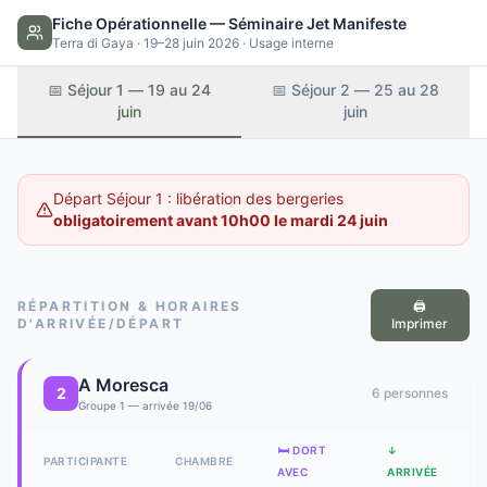
Fiche Opérationnelle — Séminaire Jet Manifeste
Terra di Gaya · 19–28 juin 2026 · Usage interne
📅 Séjour 1 — 19 au 24
📅 Séjour 2 — 25 au 28
juin
juin
Départ Séjour 1 : libération des bergeries
obligatoirement avant 10h00 le mardi 24 juin
RÉPARTITION & HORAIRES
🖨️
D'ARRIVÉE/DÉPART
Imprimer
A Moresca
2
6
personne
s
Groupe 1 — arrivée 19/06
🛏️ DORT
↓
PARTICIPANTE
CHAMBRE
AVEC
ARRIVÉE