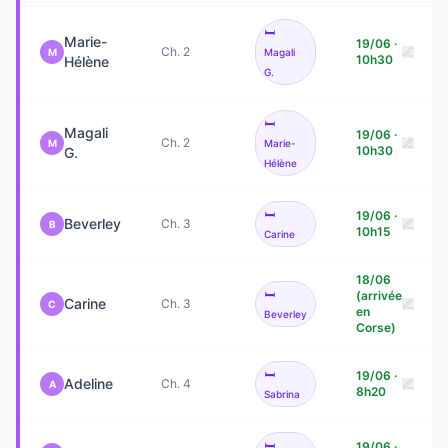
🛏️
Marie-
19/06 ·
Ch. 2
M
Magali
10h30
Hélène
G.
🛏️
Magali
19/06 ·
Ch. 2
M
Marie-
10h30
G.
Hélène
🛏️
19/06 ·
Beverley
Ch. 3
B
10h15
Carine
18/06
🛏️
(arrivée
Carine
Ch. 3
C
en
Beverley
Corse)
🛏️
19/06 ·
Adeline
Ch. 4
A
8h20
Sabrina
🛏️
19/06 ·