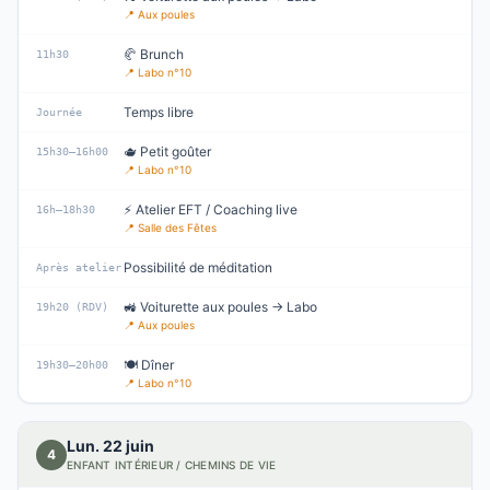
📍
Aux poules
🥐 Brunch
11h30
📍
Labo n°10
Temps libre
Journée
🫖 Petit goûter
15h30–16h00
📍
Labo n°10
⚡ Atelier EFT / Coaching live
16h–18h30
📍
Salle des Fêtes
Possibilité de méditation
Après atelier
🚜 Voiturette aux poules → Labo
19h20 (RDV)
📍
Aux poules
🍽️ Dîner
19h30–20h00
📍
Labo n°10
Lun. 22 juin
4
ENFANT INTÉRIEUR / CHEMINS DE VIE