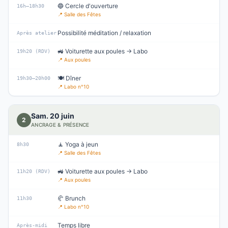
🔵 Cercle d'ouverture
16h–18h30
📍
Salle des Fêtes
Possibilité méditation / relaxation
Après atelier
🚜 Voiturette aux poules → Labo
19h20 (RDV)
📍
Aux poules
🍽️ Dîner
19h30–20h00
📍
Labo n°10
Sam. 20 juin
2
ANCRAGE & PRÉSENCE
🧘 Yoga à jeun
8h30
📍
Salle des Fêtes
🚜 Voiturette aux poules → Labo
11h20 (RDV)
📍
Aux poules
🥐 Brunch
11h30
📍
Labo n°10
Temps libre
Après-midi