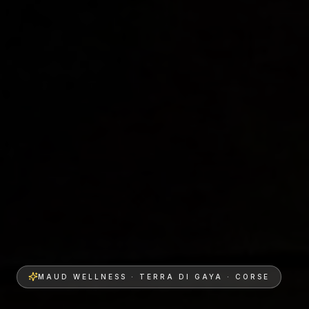
MAUD WELLNESS · TERRA DI GAYA · CORSE