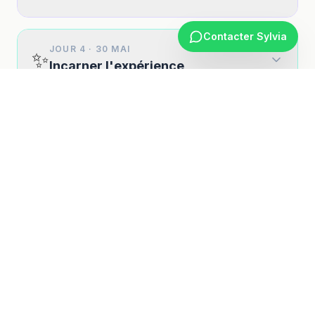
Contacter Sylvia
JOUR 4
·
30 MAI
✨
Incarner l'expérience
JOUR 5
·
31 MAI
🕊️
Ouvrir ses ailes
VOTRE DOMAINE
Terra di Gaya